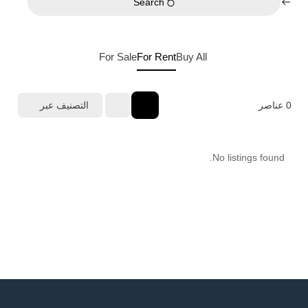
Search
For Sale
For Rent
Buy
All
0
عناصر
التصنيف عبر
No listings found.