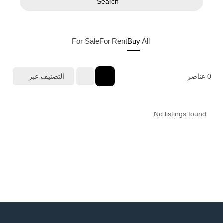
Search
For Sale
For Rent
Buy
All
0
عناصر
التصنيف عبر
No listings found.