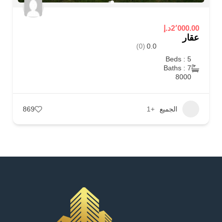
2٬000.00د.إ
عقار
(0)
0.0
Beds : 5
Baths : 7
8000
الجميع
+1
869