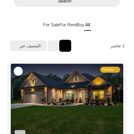
Search
For Sale
For Rent
Buy
All
1
عناصر
التصنيف عبر
Popular