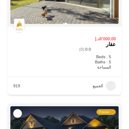
8٬000.00د.إ
عقار
(0)
0.0
Beds : 5
Baths : 5
المساحة
الجميع
919
Popular