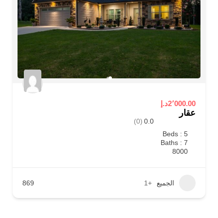
2٬000.00د.إ
عقار
(0)
0.0
Beds : 5
Baths : 7
8000
الجميع
+1
869