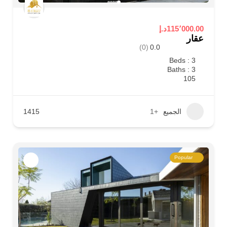
115٬000.00د.إ
عقار
(0)
0.0
Beds : 3
Baths : 3
105
الجميع
+1
1415
Popular