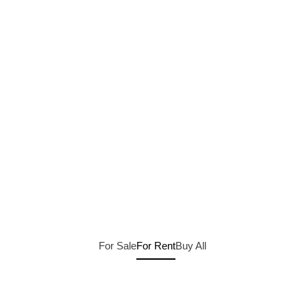
For Sale
For Rent
Buy
All