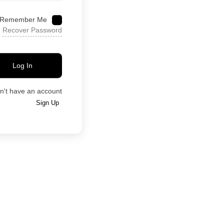
Remember Me
Recover Password
المستخدم
الرئيس
Log In
n't have an account?
Sign Up
Sign In