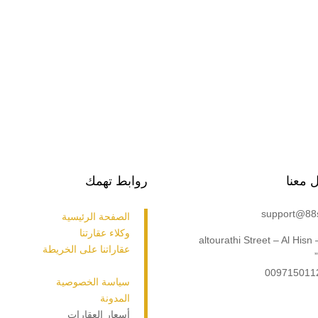
 معنا
روابط تهمك
support@88
الصفحة الرئيسية
وكلاء عقارتنا
“altourathi Street – Al Hisn
عقاراتنا على الخريطة
009715011
سياسة الخصوصية
المدونة
أسعار العقارات