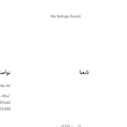
No listings found.
تابعنا
تواصل
stp.ae
 – Abu
Dhabi”
اشترك
21988